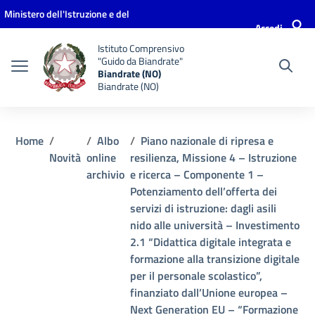
Vai ai contenuti
Vai al menu di navigazione
Vai al footer
Ministero dell'Istruzione e del
Accedi
Merito
Istituto Comprensivo
"Guido da Biandrate"
Biandrate (NO)
Biandrate (NO)
Home
Albo
Piano nazionale di ripresa e
Novità
online
resilienza, Missione 4 – Istruzione
archivio
e ricerca – Componente 1 –
Potenziamento dell’offerta dei
servizi di istruzione: dagli asili
nido alle università – Investimento
2.1 “Didattica digitale integrata e
formazione alla transizione digitale
per il personale scolastico”,
finanziato dall’Unione europea –
Next Generation EU – “Formazione