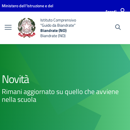
Vai ai contenuti
Vai al menu di navigazione
Vai al footer
Ministero dell'Istruzione e del
Accedi
Merito
Istituto Comprensivo
"Guido da Biandrate"
Biandrate (NO)
Biandrate (NO)
Novità
Rimani aggiornato su quello che avviene
nella scuola