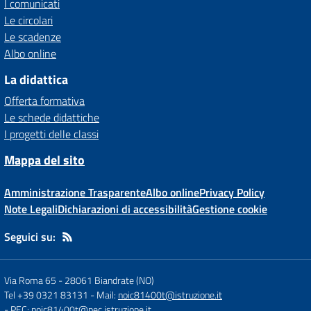
I comunicati
Le circolari
Le scadenze
Albo online
La didattica
Offerta formativa
Le schede didattiche
I progetti delle classi
Mappa del sito
Amministrazione Trasparente
Albo online
Privacy Policy
Note Legali
Dichiarazioni di accessibilità
Gestione cookie
Seguici su:
Via Roma 65
-
28061 Biandrate (NO)
Tel +39 0321 83131
- Mail:
noic81400t@istruzione.it
- PEC:
noic81400t@pec.istruzione.it