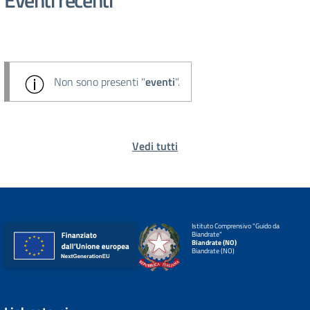
Eventi recenti
Non sono presenti "
eventi
".
Vedi tutti
Istituto Comprensivo "Guido da
Biandrate"
Biandrate (NO)
Biandrate (NO)