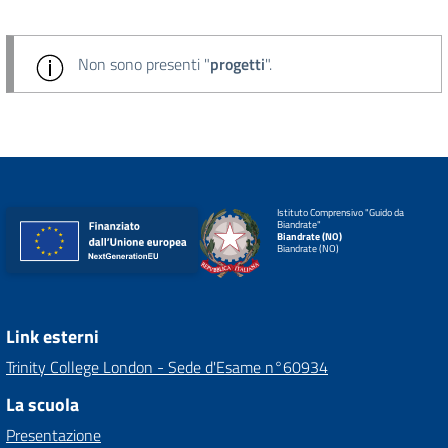
Non sono presenti "
progetti
".
Istituto Comprensivo "Guido da
Biandrate"
Biandrate (NO)
Biandrate (NO)
Link esterni
Trinity College London - Sede d'Esame n°60934
La scuola
Presentazione