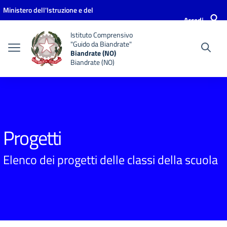
Vai ai contenuti
Vai al menu di navigazione
Vai al footer
Ministero dell'Istruzione e del
Accedi
Merito
Istituto Comprensivo
"Guido da Biandrate"
Biandrate (NO)
Biandrate (NO)
Progetti
Elenco dei progetti delle classi della scuola