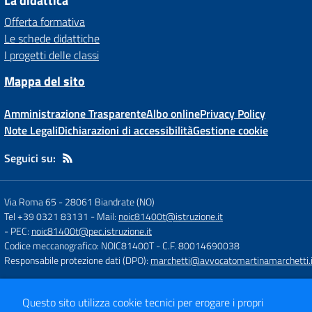
La didattica
Offerta formativa
Le schede didattiche
I progetti delle classi
Mappa del sito
Amministrazione Trasparente
Albo online
Privacy Policy
Note Legali
Dichiarazioni di accessibilità
Gestione cookie
Seguici su:
Via Roma 65
-
28061 Biandrate (NO)
Tel +39 0321 83131
- Mail:
noic81400t@istruzione.it
- PEC:
noic81400t@pec.istruzione.it
Codice meccanografico: NOIC81400T
- C.F. 80014690038
Responsabile protezione dati (DPO):
marchetti@avvocatomartinamarchetti.i
Concept & Design by
Designers Italia
Questo sito utilizza cookie tecnici per erogare i propri