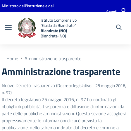
Vai ai contenuti
Vai al menu di navigazione
Vai al footer
Ministero dell'Istruzione e del
Accedi
Merito
Istituto Comprensivo
"Guido da Biandrate"
Biandrate (NO)
Biandrate (NO)
Home
Amministrazione trasparente
Amministrazione trasparente
Nuovo Decreto Trasparenza
(Decreto legislativo - 25 maggio 2016,
n. 97)
Il decreto legislativo 25 maggio 2016, n. 97 ha riordinato gli
obblighi di pubblicità, trasparenza e diffusione di informazioni da
parte delle pubbliche amministrazioni. Questa sezione accoglierà
progressivamente le informazioni di cui è prevista la
pubblicazione, nello schema indicato dal decreto e comune a