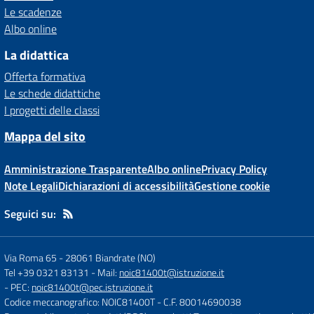
Le scadenze
Albo online
La didattica
Offerta formativa
Le schede didattiche
I progetti delle classi
Mappa del sito
Amministrazione Trasparente
Albo online
Privacy Policy
Note Legali
Dichiarazioni di accessibilità
Gestione cookie
Seguici su:
Via Roma 65
-
28061 Biandrate (NO)
Tel +39 0321 83131
- Mail:
noic81400t@istruzione.it
- PEC:
noic81400t@pec.istruzione.it
Codice meccanografico: NOIC81400T
- C.F. 80014690038