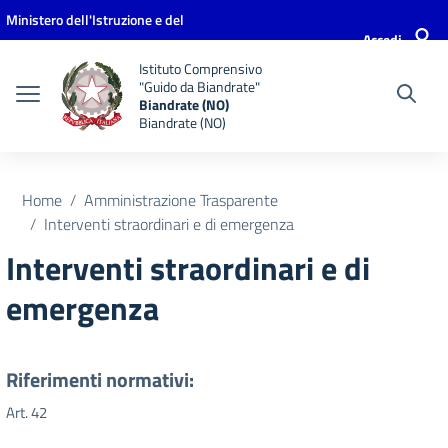
Vai ai contenuti
Vai al menu di navigazione
Vai al footer
Ministero dell'Istruzione e del
Accedi
Merito
Istituto Comprensivo
"Guido da Biandrate"
Biandrate (NO)
Biandrate (NO)
Home
Amministrazione Trasparente
Interventi straordinari e di emergenza
Interventi straordinari e di
emergenza
Riferimenti normativi:
Art. 42