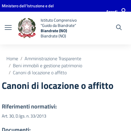
Vai ai contenuti
Vai al menu di navigazione
Vai al footer
Ministero dell'Istruzione e del
Accedi
Merito
Istituto Comprensivo
"Guido da Biandrate"
Biandrate (NO)
Biandrate (NO)
Home
Amministrazione Trasparente
Beni immobili e gestione patrimonio
Canoni di locazione o affitto
Canoni di locazione o affitto
Riferimenti normativi:
Art. 30, D.lgs. n. 33/2013
Documenti: