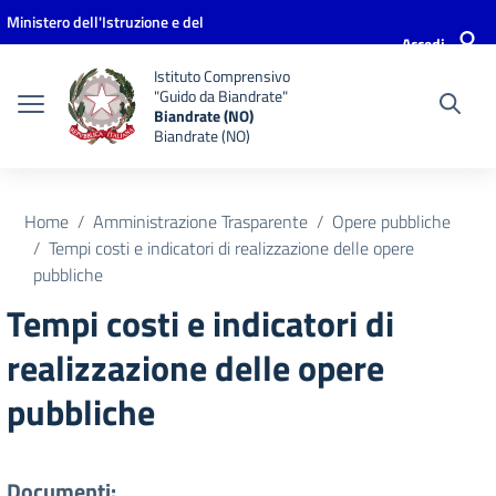
Vai ai contenuti
Vai al menu di navigazione
Vai al footer
Ministero dell'Istruzione e del
Accedi
Merito
Istituto Comprensivo
"Guido da Biandrate"
Biandrate (NO)
Biandrate (NO)
Home
Amministrazione Trasparente
Opere pubbliche
Tempi costi e indicatori di realizzazione delle opere
pubbliche
Tempi costi e indicatori di
realizzazione delle opere
pubbliche
Documenti: