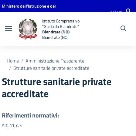
Vai ai contenuti
Vai al menu di navigazione
Vai al footer
Ministero dell'Istruzione e del
Accedi
Merito
Istituto Comprensivo
"Guido da Biandrate"
Biandrate (NO)
Biandrate (NO)
Home
Amministrazione Trasparente
Strutture sanitarie private accreditate
Strutture sanitarie private
accreditate
Riferimenti normativi:
Art. 41, c. 4