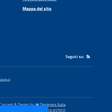
Mappa del sito
Seguici su:
ione.it
Concept & Design by
Designers Italia
eb realizzato con CMS
SCUOLASTICO