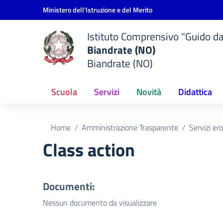
Vai ai contenuti
Vai al menu di navigazione
Vai al footer
Ministero dell'Istruzione e del Merito
Istituto Comprensivo "Guido d
Biandrate (NO)
Biandrate (NO)
Scuola
Servizi
Novità
Didattica
Home
Amministrazione Trasparente
Servizi er
Class action
Documenti:
Nessun documento da visualizzare