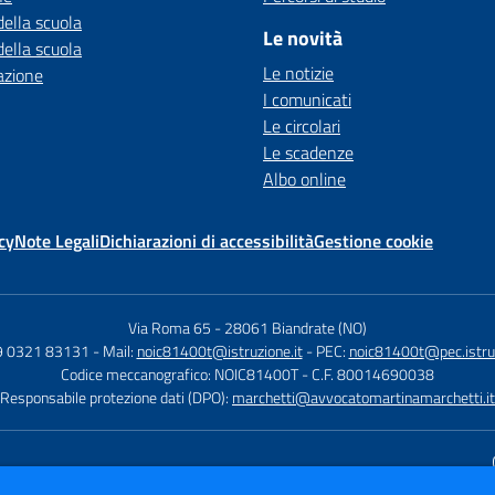
della scuola
Le novità
della scuola
Le notizie
azione
I comunicati
Le circolari
Le scadenze
Albo online
cy
Note Legali
Dichiarazioni di accessibilità
Gestione cookie
Via Roma 65
-
28061 Biandrate (NO)
9 0321 83131
- Mail:
noic81400t@istruzione.it
- PEC:
noic81400t@pec.istruz
Codice meccanografico: NOIC81400T
- C.F. 80014690038
Responsabile protezione dati (DPO):
marchetti@avvocatomartinamarchetti.it
Sito w