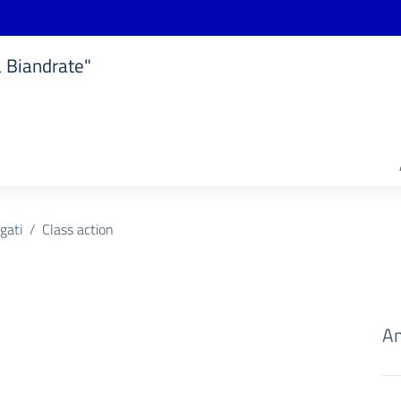
a Biandrate"
ogati
Class action
Am