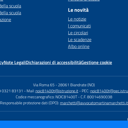
della scuola
Le novità
della scuola
Le notizie
azione
I comunicati
Le circolari
Le scadenze
Albo online
cy
Note Legali
Dichiarazioni di accessibilità
Gestione cookie
Via Roma 65
-
28061 Biandrate (NO)
9 0321 83131
- Mail:
noic81400t@istruzione.it
- PEC:
noic81400t@pec.istruz
Codice meccanografico: NOIC81400T
- C.F. 80014690038
Responsabile protezione dati (DPO):
marchetti@avvocatomartinamarchetti.it
Sito w