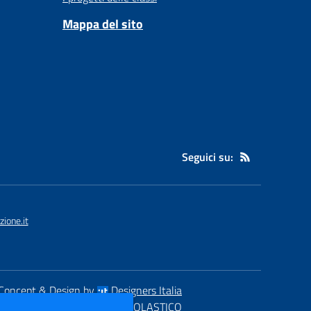
Mappa del sito
Seguici su:
ione.it
Concept & Design by
Designers Italia
eb realizzato con CMS
SCUOLASTICO