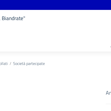
a Biandrate"
ollati
Società partecipate
Am