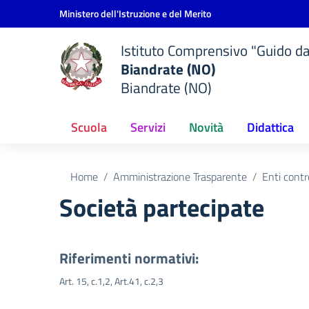
Vai ai contenuti
Vai al menu di navigazione
Vai al footer
Ministero dell'Istruzione e del Merito
Istituto Comprensivo "Guido d
Biandrate (NO)
Biandrate (NO)
Scuola
Servizi
Novità
Didattica
Home
Amministrazione Trasparente
Enti contr
Società partecipate
Riferimenti normativi:
Art. 15, c.1,2, Art.41, c.2,3