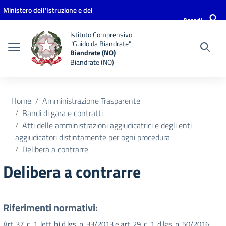
Vai ai contenuti
Vai al menu di navigazione
Vai al footer
Ministero dell'Istruzione e del
Accedi
Merito
Istituto Comprensivo
"Guido da Biandrate"
Biandrate (NO)
Biandrate (NO)
Home
Amministrazione Trasparente
Bandi di gara e contratti
Atti delle amministrazioni aggiudicatrici e degli enti
aggiudicatori distintamente per ogni procedura
Delibera a contrarre
Delibera a contrarre
Riferimenti normativi:
Art. 37, c. 1, lett. b) d.lgs. n. 33/2013 e art. 29, c. 1, d.lgs. n. 50/2016