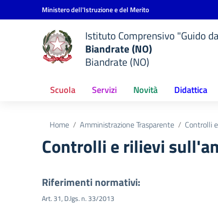
Vai ai contenuti
Vai al menu di navigazione
Vai al footer
Ministero dell'Istruzione e del Merito
Istituto Comprensivo "Guido d
Biandrate (NO)
Biandrate (NO)
Scuola
Servizi
Novità
Didattica
Home
Amministrazione Trasparente
Controlli e
Controlli e rilievi sull
Riferimenti normativi:
Art. 31, D.lgs. n. 33/2013