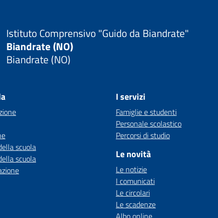
Istituto Comprensivo "Guido da Biandrate"
Biandrate (NO)
Biandrate (NO)
la
I servizi
zione
Famiglie e studenti
Personale scolastico
ne
Percorsi di studio
della scuola
Le novità
della scuola
Le notizie
azione
I comunicati
Le circolari
Le scadenze
Albo online