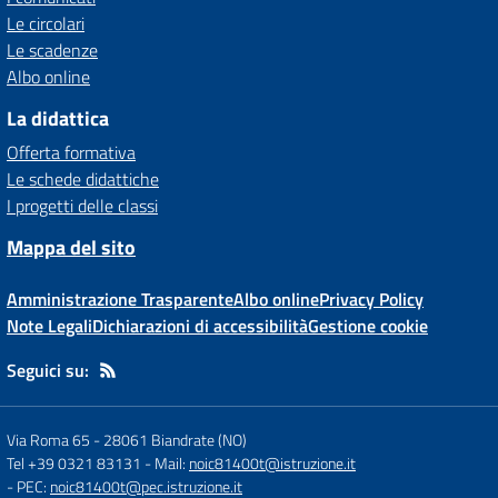
Le circolari
Le scadenze
Albo online
La didattica
Offerta formativa
Le schede didattiche
I progetti delle classi
Mappa del sito
Amministrazione Trasparente
Albo online
Privacy Policy
Note Legali
Dichiarazioni di accessibilità
Gestione cookie
Seguici su:
Via Roma 65
-
28061 Biandrate (NO)
Tel +39 0321 83131
- Mail:
noic81400t@istruzione.it
- PEC:
noic81400t@pec.istruzione.it