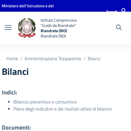
Vai ai contenuti
Vai al menu di navigazione
Vai al footer
Ministero dell'Istruzione e del
Accedi
Merito
Istituto Comprensivo
"Guido da Biandrate"
Biandrate (NO)
Biandrate (NO)
Home
Amministrazione Trasparente
Bilanci
Bilanci
Indici:
Bilancio preventivo e consuntivo
Piano degli indicatori e dei risultati attesi di bilancio
Documenti: