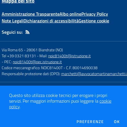
Mappa del sito
Amministrazione Trasparente
Albo online
Privacy Policy
Note Legali
Dichiarazioni di accessibilità
Gestione cookie
Seguici su:
Via Roma 65
-
28061 Biandrate (NO)
Tel +39 0321 83131
- Mail:
noic81400t@istruzione.it
- PEC:
noic81400t@pec.istruzione.it
Codice meccanografico: NOIC81400T
- C.F. 80014690038
Responsabile protezione dati (DPO):
marchetti@avvocatomartinamarchetti.i
Concept & Design by
Designers Italia
Questo sito utilizza cookie tecnici per erogare i propri
Sito web realizzato con CMS
SCUOLASTICO
servizi.
Per maggiori informazioni puoi leggere la
cookie
policy
.
DEI COOKI
PREFERENZE
OK