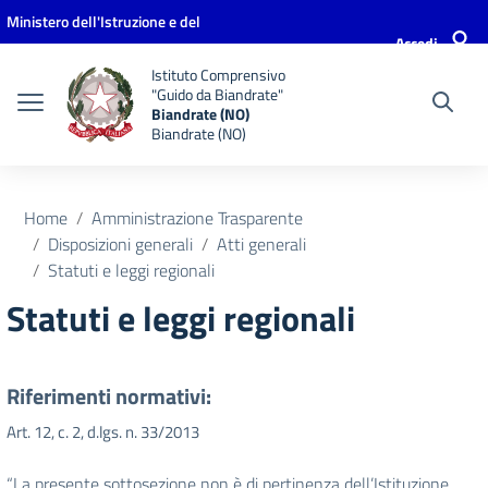
Vai ai contenuti
Vai al menu di navigazione
Vai al footer
Ministero dell'Istruzione e del
Accedi
Merito
Istituto Comprensivo
"Guido da Biandrate"
Biandrate (NO)
Biandrate (NO)
Home
Amministrazione Trasparente
Disposizioni generali
Atti generali
Statuti e leggi regionali
Statuti e leggi regionali
Riferimenti normativi:
Art. 12, c. 2, d.lgs. n. 33/2013
“La presente sottosezione non è di pertinenza dell’Istituzione