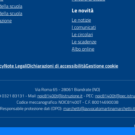
della scuola
Le novità
della scuola
Le notizie
azione
I comunicati
Le circolari
Le scadenze
Albo online
cy
Note Legali
Dichiarazioni di accessibilità
Gestione cookie
Via Roma 65
-
28061 Biandrate (NO)
9 0321 83131
- Mail:
noic81400t@istruzione.it
- PEC:
noic81400t@pec.istruz
Codice meccanografico: NOIC81400T
- C.F. 80014690038
Responsabile protezione dati (DPO):
marchetti@avvocatomartinamarchetti.it
Sito w