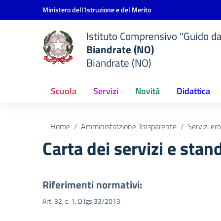
Vai ai contenuti
Vai al menu di navigazione
Vai al footer
Ministero dell'Istruzione e del Merito
Istituto Comprensivo "Guido d
Biandrate (NO)
Biandrate (NO)
Scuola
Servizi
Novità
Didattica
Home
Amministrazione Trasparente
Servizi er
Carta dei servizi e stan
Riferimenti normativi:
Art. 32, c. 1, D.lgs 33/2013