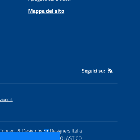
Mappa del sito
Seguici su:
ione.it
Concept & Design by
Designers Italia
eb realizzato con CMS
SCUOLASTICO