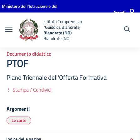
Vai ai contenuti
Vai al menu di navigazione
Vai al footer
Ministero dell'Istruzione e del
Accedi
Merito
Istituto Comprensivo
"Guido da Biandrate"
Biandrate (NO)
Biandrate (NO)
Documento didattico
PTOF
Piano Triennale dell'Offerta Formativa
Stampa / Condividi
Argomenti
Le carte
Indice della pagina