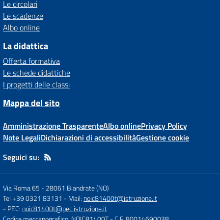
Le circolari
Le scadenze
Albo online
La didattica
Offerta formativa
Le schede didattiche
I progetti delle classi
Mappa del sito
Amministrazione Trasparente
Albo online
Privacy Policy
Note Legali
Dichiarazioni di accessibilità
Gestione cookie
Seguici su:
Via Roma 65
-
28061 Biandrate (NO)
Tel +39 0321 83131
- Mail:
noic81400t@istruzione.it
- PEC:
noic81400t@pec.istruzione.it
Codice meccanografico: NOIC81400T
- C.F. 80014690038