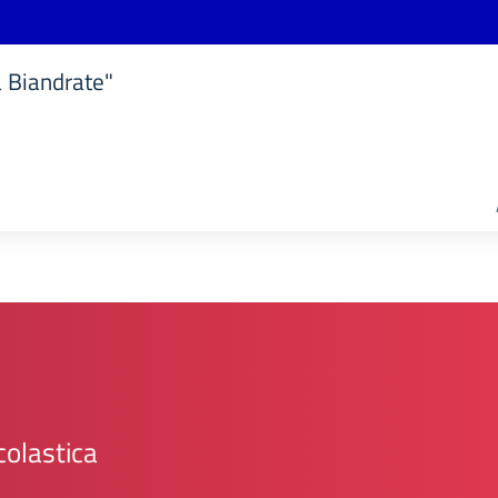
a Biandrate"
colastica