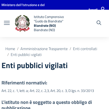
Vai ai contenuti
Vai al menu di navigazione
Vai al footer
Ministero dell'Istruzione e del
Accedi
Merito
Istituto Comprensivo
"Guido da Biandrate"
Biandrate (NO)
Biandrate (NO)
Home
Amministrazione Trasparente
Enti controllati
Enti pubblici vigilati
Enti pubblici vigilati
Riferimenti normativi:
Art. 22, c. 1, lett. a; Art. 22, c. 2,3, Art. 20, c. 3, D.lgs. n. 33/2013
L'istituto non è soggetto a questo obbligo di
pubblicazione