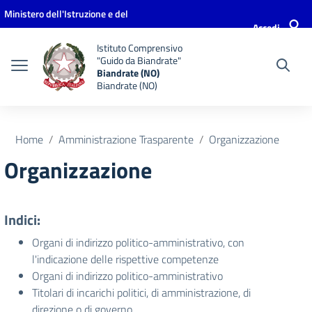
Vai ai contenuti
Vai al menu di navigazione
Vai al footer
Ministero dell'Istruzione e del
Accedi
Merito
Istituto Comprensivo
"Guido da Biandrate"
Biandrate (NO)
Biandrate (NO)
Home
Amministrazione Trasparente
Organizzazione
Organizzazione
Indici:
Organi di indirizzo politico-amministrativo, con
l'indicazione delle rispettive competenze
Organi di indirizzo politico-amministrativo
Titolari di incarichi politici, di amministrazione, di
direzione o di governo