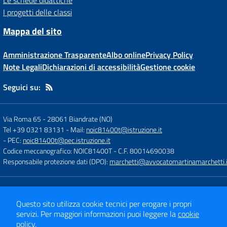
Le schede didattiche
I progetti delle classi
Mappa del sito
Amministrazione Trasparente
Albo online
Privacy Policy
Note Legali
Dichiarazioni di accessibilità
Gestione cookie
Seguici su:
Via Roma 65
-
28061 Biandrate (NO)
Tel +39 0321 83131
- Mail:
noic81400t@istruzione.it
- PEC:
noic81400t@pec.istruzione.it
Codice meccanografico: NOIC81400T
- C.F. 80014690038
Responsabile protezione dati (DPO):
marchetti@avvocatomartinamarchetti.i
Concept & Design by
Designers Italia
Sito web realizzato con CMS
SCUOLASTICO
Questo sito utilizza cookie tecnici per erogare i propri
servizi.
Per maggiori informazioni puoi leggere la
cookie
policy
.