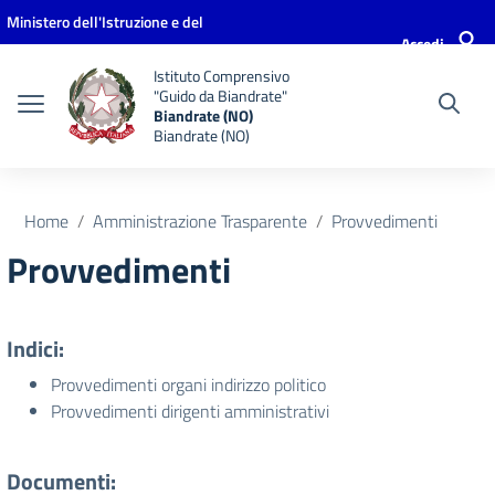
Vai ai contenuti
Vai al menu di navigazione
Vai al footer
Ministero dell'Istruzione e del
Accedi
Merito
Istituto Comprensivo
"Guido da Biandrate"
Biandrate (NO)
Biandrate (NO)
Home
Amministrazione Trasparente
Provvedimenti
Provvedimenti
Indici:
Provvedimenti organi indirizzo politico
Provvedimenti dirigenti amministrativi
Documenti: