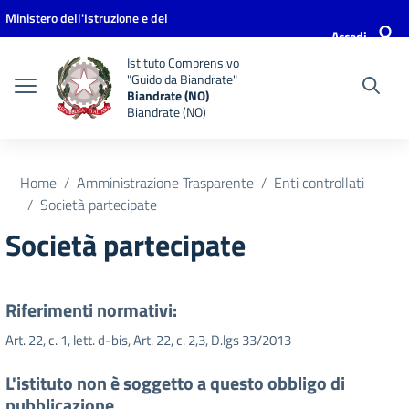
Vai ai contenuti
Vai al menu di navigazione
Vai al footer
Ministero dell'Istruzione e del
Accedi
Merito
Istituto Comprensivo
"Guido da Biandrate"
Biandrate (NO)
Biandrate (NO)
Home
Amministrazione Trasparente
Enti controllati
Società partecipate
Società partecipate
Riferimenti normativi:
Art. 22, c. 1, lett. d-bis, Art. 22, c. 2,3, D.lgs 33/2013
L'istituto non è soggetto a questo obbligo di
pubblicazione