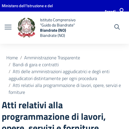
Vai ai contenuti
Vai al menu di navigazione
Vai al footer
Ministero dell'Istruzione e del
Accedi
Merito
Istituto Comprensivo
"Guido da Biandrate"
Biandrate (NO)
Biandrate (NO)
Home
Amministrazione Trasparente
Bandi di gara e contratti
Atti delle amministrazioni aggiudicatrici e degli enti
aggiudicatori distintamente per ogni procedura
Atti relativi alla programmazione di lavori, opere, servizi e
forniture
Atti relativi alla
programmazione di lavori,
opere, servizi e forniture