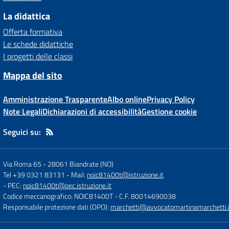
La didattica
Offerta formativa
Le schede didattiche
I progetti delle classi
Mappa del sito
Amministrazione Trasparente
Albo online
Privacy Policy
Note Legali
Dichiarazioni di accessibilità
Gestione cookie
Seguici su:
Via Roma 65
-
28061 Biandrate (NO)
Tel +39 0321 83131
- Mail:
noic81400t@istruzione.it
- PEC:
noic81400t@pec.istruzione.it
Codice meccanografico: NOIC81400T
- C.F. 80014690038
Responsabile protezione dati (DPO):
marchetti@avvocatomartinamarchetti.i