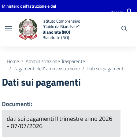
Vai ai contenuti
Vai al menu di navigazione
Vai al footer
Ministero dell'Istruzione e del
Accedi
Merito
Istituto Comprensivo
"Guido da Biandrate"
Biandrate (NO)
Biandrate (NO)
Home
Amministrazione Trasparente
Pagamenti dell' amministrazione
Dati sui pagamenti
Dati sui pagamenti
Documenti:
dati sui pagamenti II trimestre anno 2026
- 07/07/2026