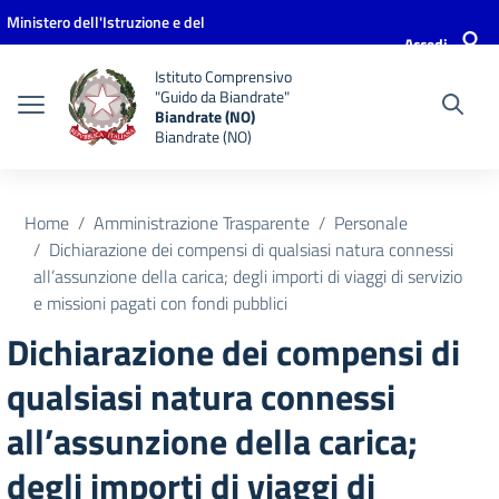
Vai ai contenuti
Vai al menu di navigazione
Vai al footer
Ministero dell'Istruzione e del
Accedi
Merito
Istituto Comprensivo
"Guido da Biandrate"
Biandrate (NO)
Biandrate (NO)
Home
Amministrazione Trasparente
Personale
Dichiarazione dei compensi di qualsiasi natura connessi
all’assunzione della carica; degli importi di viaggi di servizio
e missioni pagati con fondi pubblici
Dichiarazione dei compensi di
qualsiasi natura connessi
all’assunzione della carica;
degli importi di viaggi di