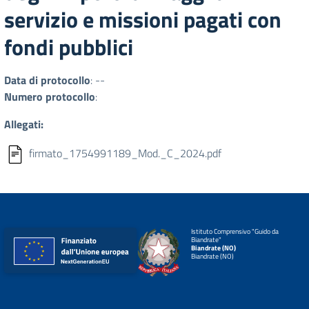
servizio e missioni pagati con
fondi pubblici
Data di protocollo
: --
Numero protocollo
:
Allegati:
firmato_1754991189_Mod._C_2024.pdf
Istituto Comprensivo "Guido da
Biandrate"
Biandrate (NO)
Biandrate (NO)