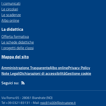
I comunicati
Le circolari
Le scadenze
Albo online
La didattica
Offerta formativa
Le schede didattiche
I progetti delle classi
Mappa del sito
Amministrazione Trasparente
Albo online
Privacy Policy
Note Legali
Dichiarazioni di accessibilità
Gestione cookie
Seguici su:
Via Roma 65
-
28061 Biandrate (NO)
Tel +39 0321 83131
- Mail:
noic81400t@istruzione.it