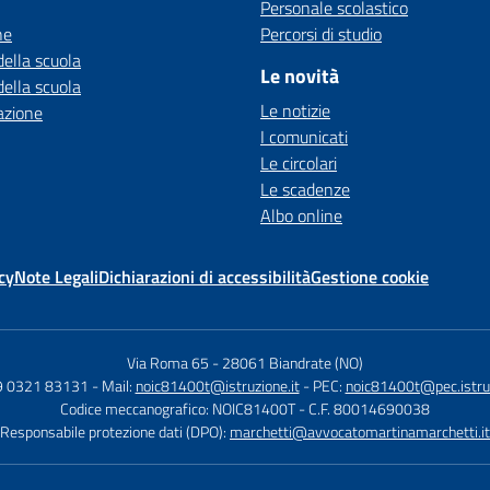
Personale scolastico
ne
Percorsi di studio
della scuola
Le novità
della scuola
Le notizie
azione
I comunicati
Le circolari
Le scadenze
Albo online
cy
Note Legali
Dichiarazioni di accessibilità
Gestione cookie
Via Roma 65
-
28061 Biandrate (NO)
9 0321 83131
- Mail:
noic81400t@istruzione.it
- PEC:
noic81400t@pec.istruz
Codice meccanografico: NOIC81400T
- C.F. 80014690038
Responsabile protezione dati (DPO):
marchetti@avvocatomartinamarchetti.it