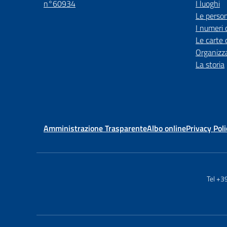
n°60934
I luoghi
Le perso
I numeri 
Le carte 
Organizz
La storia
Amministrazione Trasparente
Albo online
Privacy Poli
Tel +3