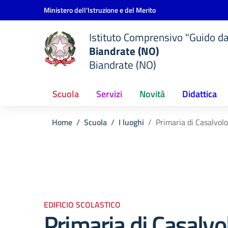
Vai ai contenuti
Vai al menu di navigazione
Vai al footer
Ministero dell'Istruzione e del Merito
Istituto Comprensivo "Guido d
Biandrate (NO)
Biandrate (NO)
Scuola
Servizi
Novità
Didattica
Home
Scuola
I luoghi
Primaria di Casalvol
EDIFICIO SCOLASTICO
Primaria di Casalvo