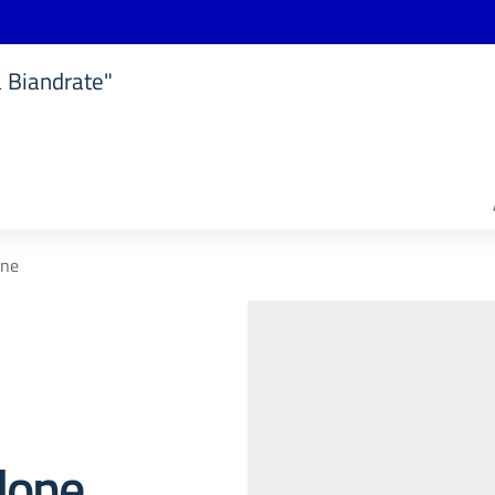
a Biandrate"
one
lone