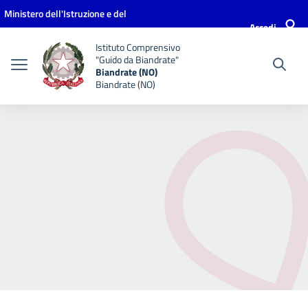
Vai ai contenuti
Vai al menu di navigazione
Vai al footer
Ministero dell'Istruzione e del
Accedi
Merito
Istituto Comprensivo
"Guido da Biandrate"
Biandrate (NO)
Biandrate (NO)