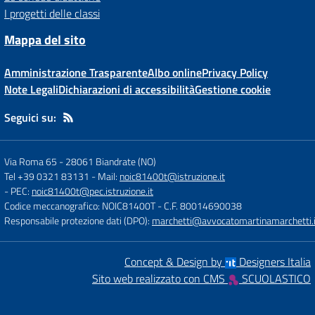
I progetti delle classi
Mappa del sito
Amministrazione Trasparente
Albo online
Privacy Policy
Note Legali
Dichiarazioni di accessibilità
Gestione cookie
Seguici su:
Via Roma 65
-
28061 Biandrate (NO)
Tel +39 0321 83131
- Mail:
noic81400t@istruzione.it
- PEC:
noic81400t@pec.istruzione.it
Codice meccanografico: NOIC81400T
- C.F. 80014690038
Responsabile protezione dati (DPO):
marchetti@avvocatomartinamarchetti.i
Concept & Design by
Designers Italia
Sito web realizzato con CMS
SCUOLASTICO