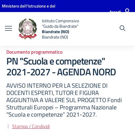
Vai ai contenuti
Vai al menu di navigazione
Vai al footer
Ministero dell'Istruzione e del
Accedi
Merito
Istituto Comprensivo
"Guido da Biandrate"
Biandrate (NO)
Biandrate (NO)
Documento programmatico
PN "Scuola e competenze"
2021-2027 - AGENDA NORD
AVVISO INTERNO PER LA SELEZIONE DI
DOCENTI ESPERTI, TUTOR E FIGURA
AGGIUNTIVA A VALERE SUL PROGETTO Fondi
Strutturali Europei – Programma Nazionale
“Scuola e competenze” 2021-2027.
Stampa / Condividi