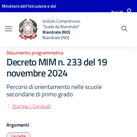
Vai ai contenuti
Vai al menu di navigazione
Vai al footer
Ministero dell'Istruzione e del
Accedi
Merito
Istituto Comprensivo
"Guido da Biandrate"
Biandrate (NO)
Biandrate (NO)
Documento programmatico
Decreto MIM n. 233 del 19
novembre 2024
Percorsi di orientamento nelle scuole
secondarie di primo grado
Stampa / Condividi
Argomenti
Le carte