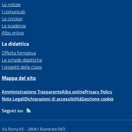
Le notizie
I comunicati
Le circolari
Le scadenze
Albo online
La didattica
Offerta formativa
Le schede didattiche
I progetti delle classi
Mappa del sito
Amministrazione Trasparente
Albo online
Privacy Policy
Note Legali
Dichiarazioni di accessibilità
Gestione cookie
Seguici su:
Via Roma 65
-
28061 Biandrate (NO)