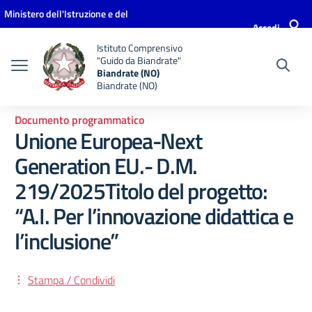
Vai ai contenuti
Vai al menu di navigazione
Vai al footer
Ministero dell'Istruzione e del
Accedi
Merito
Istituto Comprensivo
"Guido da Biandrate"
Biandrate (NO)
Biandrate (NO)
Documento programmatico
Unione Europea-Next
Generation EU.- D.M.
219/2025Titolo del progetto:
“A.I. Per l’innovazione didattica e
l’inclusione”
Stampa / Condividi