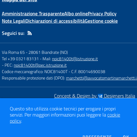
Amministrazione Trasparente
Albo online
Privacy Policy
Note Legali
Dichiarazioni di accessibilità
Gestione cookie
Seguici su:
Via Roma 65
-
28061 Biandrate (NO)
Tel +39 0321 83131
- Mail:
noic81400t@istruzione.it
- PEC:
noic81400t@pec.istruzione.it
Codice meccanografico: NOIC81400T
- C.F. 80014690038
Responsabile protezione dati (DPO):
marchetti@avvocatomartinamarchetti.i
Concept & Design by
Designers Italia
Sito web realizzato con CMS
SCUOLASTICO
Questo sito utilizza cookie tecnici per erogare i propri
servizi.
Per maggiori informazioni puoi leggere la
cookie
policy
.
DEI COOKI
PREFERENZE
OK