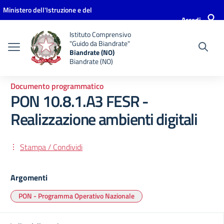
Vai ai contenuti
Vai al menu di navigazione
Vai al footer
Ministero dell'Istruzione e del
Accedi
Merito
Istituto Comprensivo
"Guido da Biandrate"
Biandrate (NO)
Biandrate (NO)
Documento programmatico
PON 10.8.1.A3 FESR -
Realizzazione ambienti digitali
Stampa / Condividi
Argomenti
PON - Programma Operativo Nazionale