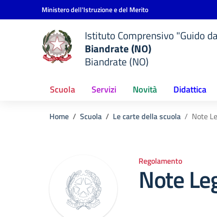
Vai ai contenuti
Vai al menu di navigazione
Vai al footer
Ministero dell'Istruzione e del Merito
Istituto Comprensivo "Guido d
Biandrate (NO)
Biandrate (NO)
Scuola
Servizi
Novità
Didattica
Home
Scuola
Le carte della scuola
Note Le
Regolamento
Note Leg