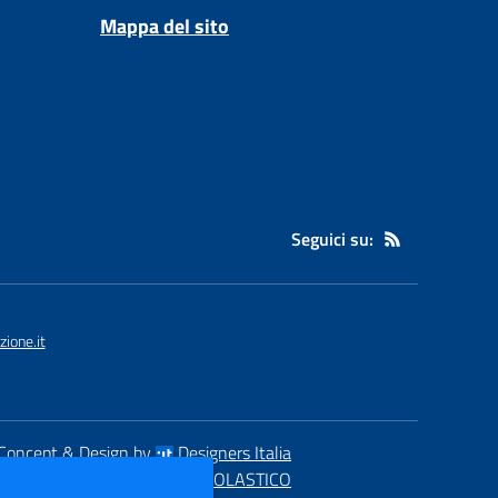
Mappa del sito
Seguici su:
ione.it
Concept & Design by
Designers Italia
eb realizzato con CMS
SCUOLASTICO