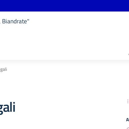
a Biandrate"
gali
ali
A