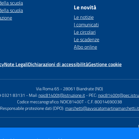
della scuola
Le novità
della scuola
Le notizie
azione
I comunicati
Le circolari
Le scadenze
Albo online
cy
Note Legali
Dichiarazioni di accessibilità
Gestione cookie
Via Roma 65
-
28061 Biandrate (NO)
9 0321 83131
- Mail:
noic81400t@istruzione.it
- PEC:
noic81400t@pec.istruz
Codice meccanografico: NOIC81400T
- C.F. 80014690038
Responsabile protezione dati (DPO):
marchetti@avvocatomartinamarchetti.it
Sito w