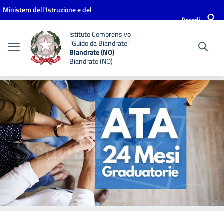
Vai ai contenuti
Vai al menu di navigazione
Vai al footer
Ministero dell'Istruzione e del
Accedi
Merito
Istituto Comprensivo
"Guido da Biandrate"
Biandrate (NO)
Biandrate (NO)