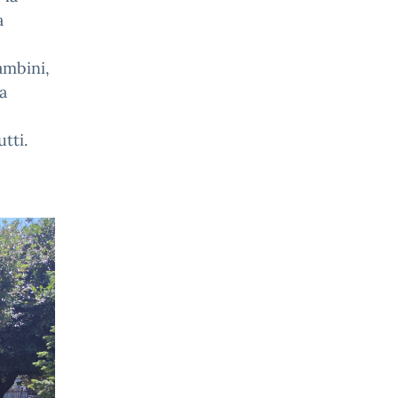
a
ambini,
a
tti.