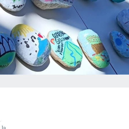
a
 la