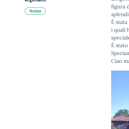
figura 
Notizia
splendi
È stata
i quali
special
È stato
Speriam
Ciao ma