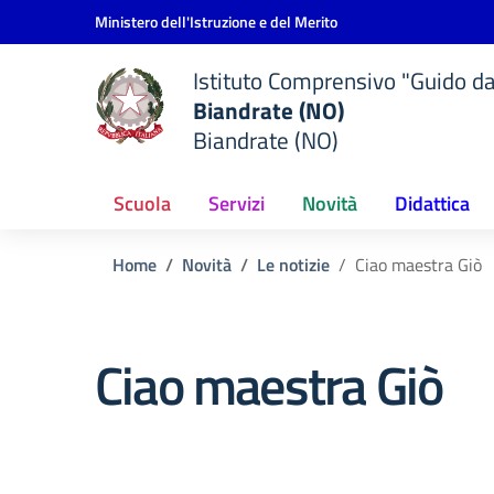
Vai ai contenuti
Vai al menu di navigazione
Vai al footer
Ministero dell'Istruzione e del Merito
Istituto Comprensivo "Guido d
Biandrate (NO)
Biandrate (NO)
Scuola
Servizi
Novità
Didattica
Home
Novità
Le notizie
Ciao maestra Giò
Ciao maestra Giò