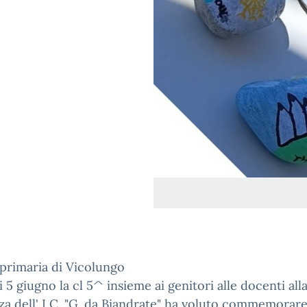
 primaria di Vicolungo
 5 giugno la cl 5^ insieme ai genitori alle docenti all
za dell' I C. "G. da Biandrate" ha voluto commemorare