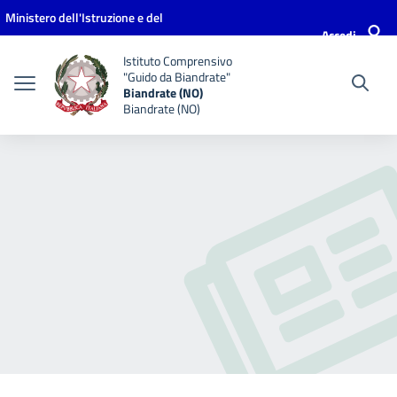
Vai ai contenuti
Vai al menu di navigazione
Vai al footer
Ministero dell'Istruzione e del
Accedi
Merito
Istituto Comprensivo
"Guido da Biandrate"
Biandrate (NO)
Biandrate (NO)