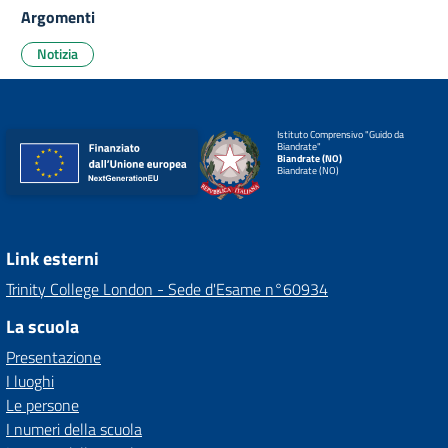
Argomenti
Notizia
Istituto Comprensivo "Guido da
Biandrate"
Biandrate (NO)
Biandrate (NO)
Link esterni
Trinity College London - Sede d'Esame n°60934
La scuola
Presentazione
I luoghi
Le persone
I numeri della scuola