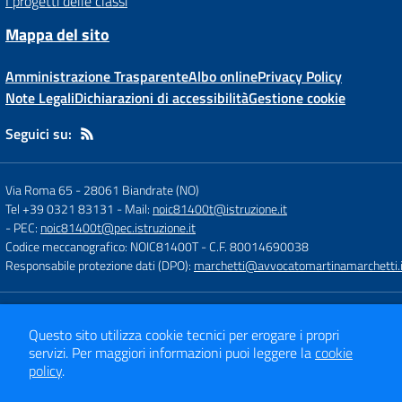
I progetti delle classi
Mappa del sito
Amministrazione Trasparente
Albo online
Privacy Policy
Note Legali
Dichiarazioni di accessibilità
Gestione cookie
Seguici su:
Via Roma 65
-
28061 Biandrate (NO)
Tel +39 0321 83131
- Mail:
noic81400t@istruzione.it
- PEC:
noic81400t@pec.istruzione.it
Codice meccanografico: NOIC81400T
- C.F. 80014690038
Responsabile protezione dati (DPO):
marchetti@avvocatomartinamarchetti.i
Concept & Design by
Designers Italia
Questo sito utilizza cookie tecnici per erogare i propri
Sito web realizzato con CMS
SCUOLASTICO
servizi.
Per maggiori informazioni puoi leggere la
cookie
policy
.