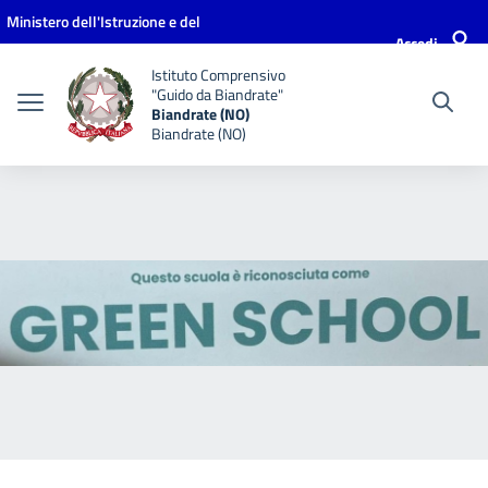
Vai ai contenuti
Vai al menu di navigazione
Vai al footer
Ministero dell'Istruzione e del
Accedi
Merito
Istituto Comprensivo
"Guido da Biandrate"
Biandrate (NO)
Biandrate (NO)