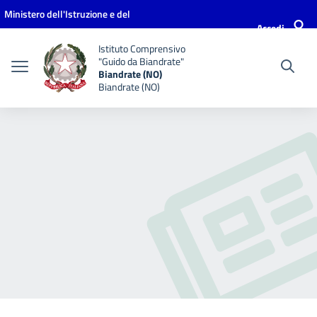
Vai ai contenuti
Vai al menu di navigazione
Vai al footer
Ministero dell'Istruzione e del
Accedi
Merito
Istituto Comprensivo
"Guido da Biandrate"
Biandrate (NO)
Biandrate (NO)