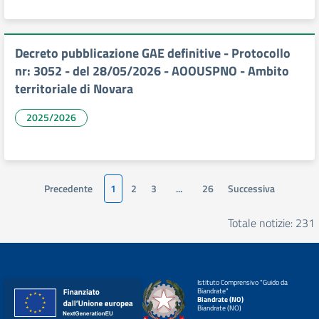
Decreto pubblicazione GAE definitive - Protocollo
nr: 3052 - del 28/05/2026 - AOOUSPNO - Ambito
territoriale di Novara
2025/2026
Precedente
1
2
3
...
26
Successiva
Totale notizie: 231
Istituto Comprensivo "Guido da
Biandrate"
Biandrate (NO)
Biandrate (NO)