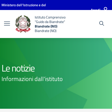
Vai ai contenuti
Vai al menu di navigazione
Vai al footer
Ministero dell'Istruzione e del
Accedi
Merito
Istituto Comprensivo
"Guido da Biandrate"
Biandrate (NO)
Biandrate (NO)
Le notizie
Informazioni dall'istituto