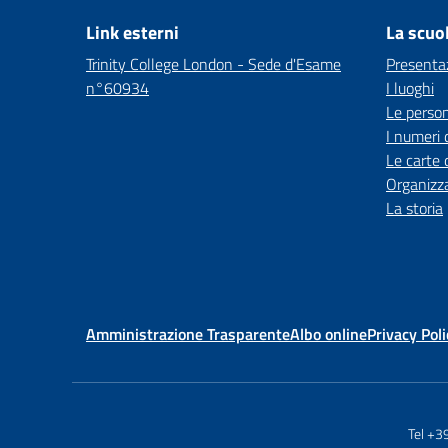
Link esterni
La scuo
Trinity College London - Sede d'Esame
Presenta
n°60934
I luoghi
Le perso
I numeri 
Le carte 
Organizz
La storia
Amministrazione Trasparente
Albo online
Privacy Poli
Tel +3