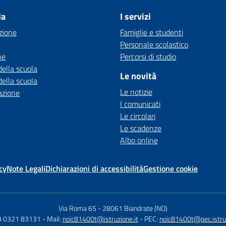
la
I servizi
zione
Famiglie e studenti
Personale scolastico
ne
Percorsi di studio
della scuola
Le novità
della scuola
Le notizie
azione
I comunicati
Le circolari
Le scadenze
Albo online
cy
Note Legali
Dichiarazioni di accessibilità
Gestione cookie
Via Roma 65
-
28061 Biandrate (NO)
9 0321 83131
- Mail:
noic81400t@istruzione.it
- PEC:
noic81400t@pec.istruz