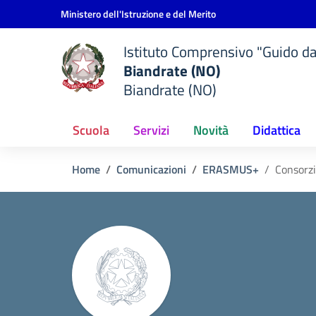
Vai ai contenuti
Vai al menu di navigazione
Vai al footer
Ministero dell'Istruzione e del Merito
Istituto Comprensivo "Guido d
Biandrate (NO)
Biandrate (NO)
Scuola
Servizi
Novità
Didattica
Home
Comunicazioni
ERASMUS+
Consorz