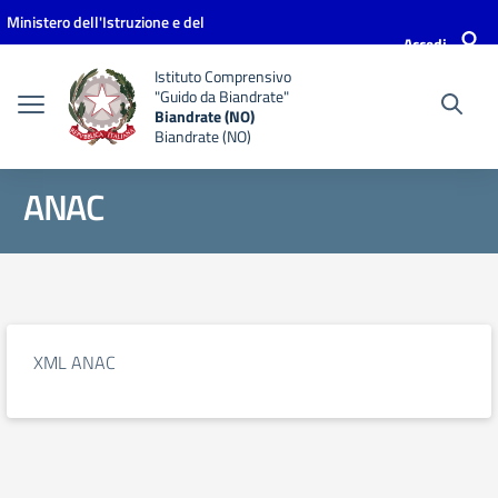
Vai ai contenuti
Vai al menu di navigazione
Vai al footer
Ministero dell'Istruzione e del
Accedi
Merito
Istituto Comprensivo
"Guido da Biandrate"
Biandrate (NO)
Biandrate (NO)
ANAC
XML ANAC