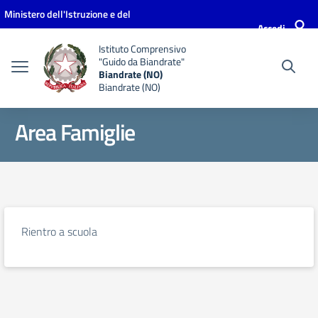
Vai ai contenuti
Vai al menu di navigazione
Vai al footer
Ministero dell'Istruzione e del
Accedi
Merito
Istituto Comprensivo
"Guido da Biandrate"
Biandrate (NO)
Biandrate (NO)
Area Famiglie
Rientro a scuola