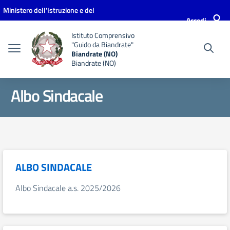
Vai ai contenuti
Vai al menu di navigazione
Vai al footer
Ministero dell'Istruzione e del
Accedi
Merito
Istituto Comprensivo
"Guido da Biandrate"
Biandrate (NO)
Biandrate (NO)
Albo Sindacale
ALBO SINDACALE
Albo Sindacale a.s. 2025/2026