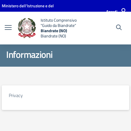
Vai ai contenuti
Vai al menu di navigazione
Vai al footer
Ministero dell'Istruzione e del
Accedi
Merito
Istituto Comprensivo
"Guido da Biandrate"
Biandrate (NO)
Biandrate (NO)
Informazioni
Privacy