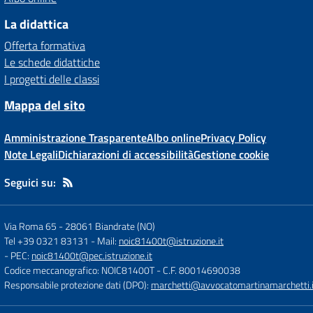
La didattica
Offerta formativa
Le schede didattiche
I progetti delle classi
Mappa del sito
Amministrazione Trasparente
Albo online
Privacy Policy
Note Legali
Dichiarazioni di accessibilità
Gestione cookie
Seguici su:
Via Roma 65
-
28061 Biandrate (NO)
Tel +39 0321 83131
- Mail:
noic81400t@istruzione.it
- PEC:
noic81400t@pec.istruzione.it
Codice meccanografico: NOIC81400T
- C.F. 80014690038
Responsabile protezione dati (DPO):
marchetti@avvocatomartinamarchetti.i