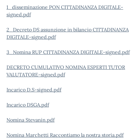
1_disseminazione PON CITTADINANZA DIGITALE-
signed.pdf
2_Decreto DS assunzione in bilancio CITTADINANZA
DIGITALE-signed.pdf
3_Nomina RUP CITTADINANZA DIGITALE-signed.pdf
DECRETO CUMULATIVO NOMINA ESPERTI TUTOR
VALUTATORE-signed.pdf
Incarico D.S-signed.pdf
Incarico DSGA.pdf
Nomina Stevanin.pdf
Nomina Marchetti Raccontiamo la nostra storia.pdf