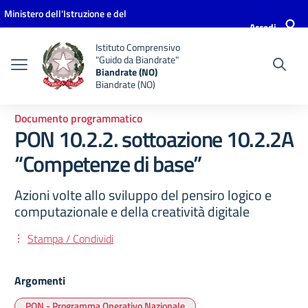
Vai ai contenuti
Vai al menu di navigazione
Vai al footer
Ministero dell'Istruzione e del
Accedi
Merito
Istituto Comprensivo
"Guido da Biandrate"
Biandrate (NO)
Biandrate (NO)
Documento programmatico
PON 10.2.2. sottoazione 10.2.2A
“Competenze di base”
Azioni volte allo sviluppo del pensiro logico e
computazionale e della creatività digitale
Stampa / Condividi
Argomenti
PON - Programma Operativo Nazionale