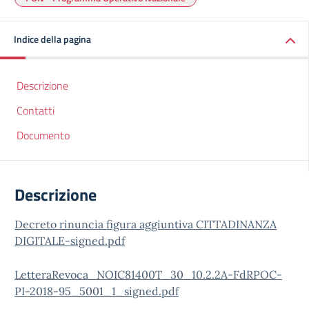
Indice della pagina
Descrizione
Contatti
Documento
Descrizione
Decreto rinuncia figura aggiuntiva CITTADINANZA
DIGITALE-signed.pdf
LetteraRevoca_NOIC81400T_30_10.2.2A-FdRPOC-
PI-2018-95_5001_1_signed.pdf