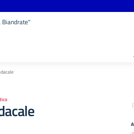
a Biandrate"
ndacale
ico
dacale
A