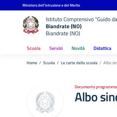
Vai ai contenuti
Vai al menu di navigazione
Vai al footer
Ministero dell'Istruzione e del Merito
Istituto Comprensivo "Guido d
Biandrate (NO)
Biandrate (NO)
Scuola
Servizi
Novità
Didattica
Home
Scuola
Le carte della scuola
Albo si
Documento programmat
Albo sin