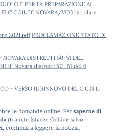
RUOLO E PER LA PREPARAZIONE AI
E FLC CGIL DI NOVARA/VCO
circolare
re 2021.pdf
PROCLAMAZIONE STATO DI
NOVARA DISTRETTI 50-51 DEL
IEF Novara distretti 50 -51 del 6
O - VERSO IL RINNOVO DEL C.C.N.L.
tobre le domande online. Per
saperne di
nda
(tramite
Istanze OnLine
salvo
ci
,
continua a leggere la notizia
.