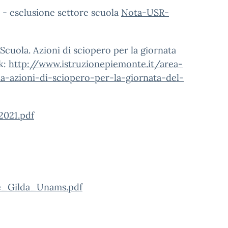
 - esclusione settore scuola
Nota-USR-
cuola. Azioni di sciopero per la giornata
nk:
http://www.istruzionepiemonte.it/area-
a-azioni-di-sciopero-per-la-giornata-del-
2021.pdf
e_Gilda_Unams.pdf